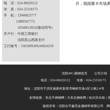
电 话：024-86020122
月，我国重卡市场累
传 真：024-25318173
手 机：13940023777
13889367772
18540012822(微信同号)
开户行：中国工商银行
沈阳昆山西路支行
工行账号：3301009309249024259
沈阳40Cr圆钢首页
公司介绍
电话：024-86020122 传真：024-25318173
地址：沈阳市于洪区姚家村新塔湾钢材市场A区32栋2-8号 开户
友情链接：
东北不锈钢网
|
大东北钢铁网
|
哈尔滨水箱
|
版权所有：沈阳永平鑫亮金属材料有限公司 网